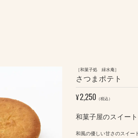
［和菓子処 緑水庵］
さつまポテト
2,250
¥
（税込）
和菓子屋のスイー
和風の優しい甘さのスイー