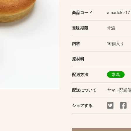
商品コード
amadoki-17
賞味期限
常温
内容
10個入り
原材料
配送方法
常温
配送について
ヤマト配送
シェアする