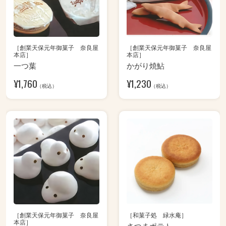
［創業天保元年御菓子 奈良屋
［創業天保元年御菓子 奈良屋
本店］
本店］
一つ葉
かがり焼鮎
¥
1,760
¥
1,230
（税込）
（税込）
［創業天保元年御菓子 奈良屋
［和菓子処 緑水庵］
本店］