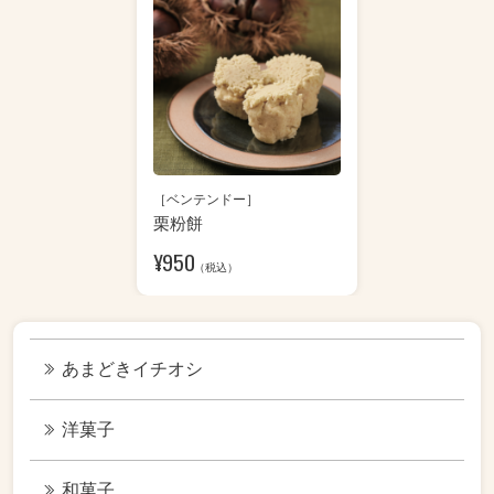
［ベンテンドー］
栗粉餅
¥
950
（税込）
あまどきイチオシ
洋菓子
和菓子