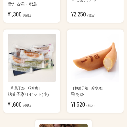
さつまポテト
雪たる満・都鳥
¥
1,300
¥
2,250
（税込）
（税込）
［和菓子処 緑水庵］
［和菓子処 緑水庵］
鮎菓子彩りセット(小)
飛あゆ
¥
1,600
¥
1,520
（税込）
（税込）